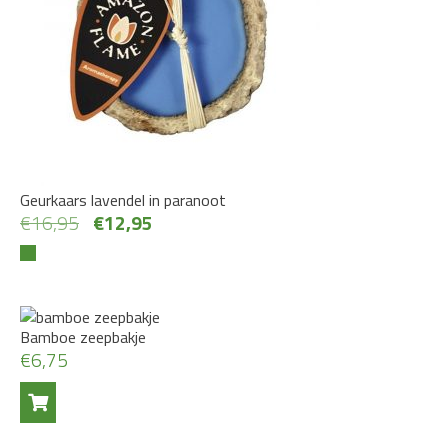
Geurkaars lavendel in paranoot
Oorspronkelijke
Huidige
€
16,95
€
12,95
prijs
prijs
was:
is:
€16,95.
€12,95.
Bamboe zeepbakje
€
6,75