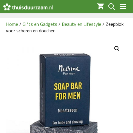
Ga
naar
de
Men
inhoud
Home
/
Gifts en Gadgets
/
Beauty en Lifestyle
/ Zeepblok
voor scheren en douchen