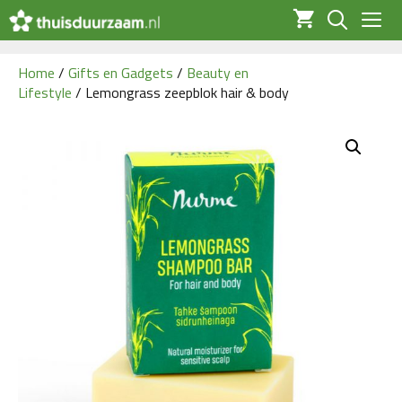
Ga
naar
de
Men
inhoud
Home
/
Gifts en Gadgets
/
Beauty en
Lifestyle
/ Lemongrass zeepblok hair & body