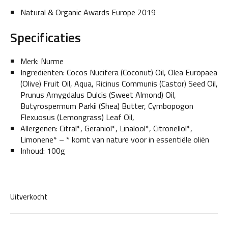
Natural & Organic Awards Europe 2019
Specificaties
Merk: Nurme
Ingrediënten: Cocos Nucifera (Coconut) Oil, Olea Europaea
(Olive) Fruit Oil, Aqua, Ricinus Communis (Castor) Seed Oil,
Prunus Amygdalus Dulcis (Sweet Almond) Oil,
Butyrospermum Parkii (Shea) Butter, Cymbopogon
Flexuosus (Lemongrass) Leaf Oil,
Allergenen: Citral*, Geraniol*, Linalool*, Citronellol*,
Limonene* – * komt van nature voor in essentiële oliën
Inhoud: 100g
Uitverkocht