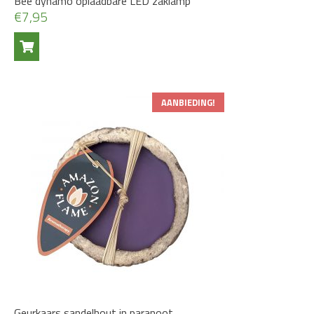
Bee dynamo oplaadbare LED zaklamp
€
7,95
AANBIEDING!
Geurkaars sandelhout in paranoot