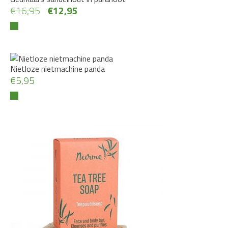
Oorspronkelijke
Huidige
€
16,95
€
12,95
prijs
prijs
was:
is:
€16,95.
€12,95.
Nietloze nietmachine panda
€
5,95