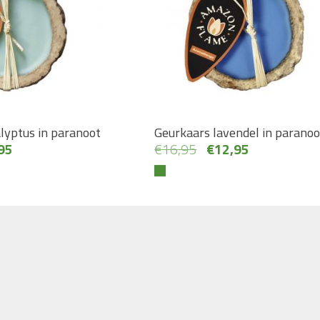
lyptus in paranoot
Geurkaars lavendel in paranoo
ronkelijke
Huidige
Oorspronkelijke
Huidige
95
€
16,95
€
12,95
prijs
prijs
prijs
is:
was:
is:
95.
€12,95.
€16,95.
€12,95.