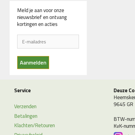
Meld je aan voor onze
nieuwsbrief en ontvang
kortingen en acties
Service
Deuze Co
Heemsker
9645 GR
Verzenden
Betalingen
BTW-num
Klachten/Retouren
KvK-numm
Privacybeleid