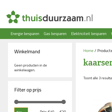
Ga
naar
de
inhoud
Energie besparen
Gas besparen
Elektriciteit besparen
Winkelmand
Home
/ Product
kaarse
Geen producten in de
winkelwagen.
Toont alle 3 result
Filter op prijs
Min.
Max.
Prijs:
€10
—
€20