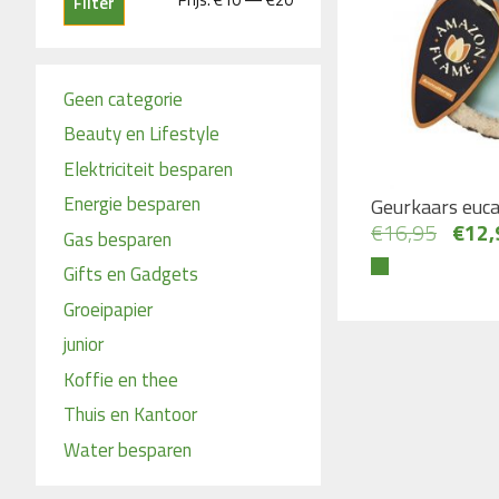
Filter
prijs
prijs
Geen categorie
Beauty en Lifestyle
Elektriciteit besparen
Energie besparen
Geurkaars euca
Oorsp
€
16,95
€
12,
Gas besparen
prijs
Gifts en Gadgets
was:
Groeipapier
€16,
junior
Koffie en thee
Thuis en Kantoor
Water besparen