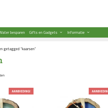
Water besparen
Gifts en Gadgets
Informatie
en getagged “kaarsen”
n
aten
AANBIEDING!
AANBIEDIN