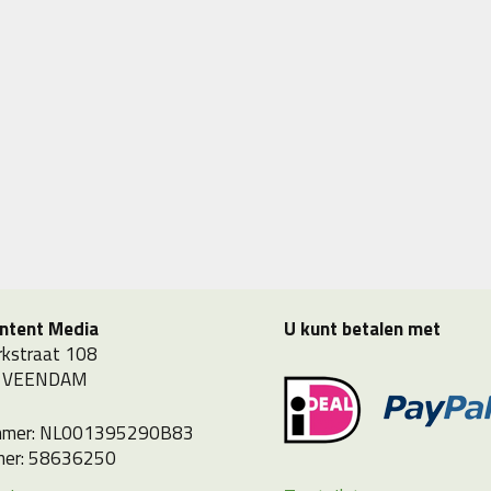
ntent Media
U kunt betalen met
kstraat 108
 VEENDAM
mer: NL001395290B83
er: 58636250