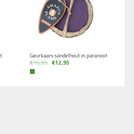
t
Geurkaars sandelhout in paranoot
Oorspronkelijke
Huidige
€
16,95
€
12,95
prijs
prijs
was:
is:
€16,95.
€12,95.